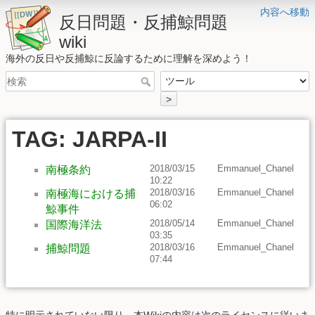
内容へ移動
反日問題・反捕鯨問題
wiki
海外の反日や反捕鯨に反論するために理解を深めよう！
>
TAG: JARPA-II
2018/03/15
Emmanuel_Chanel
南極条約
10:22
2018/03/16
Emmanuel_Chanel
南極海における捕
06:02
鯨事件
2018/05/14
Emmanuel_Chanel
国際海洋法
03:35
2018/03/16
Emmanuel_Chanel
捕鯨問題
07:44
特に明示されていない限り、本Wikiの内容は次のライセンスに従いま